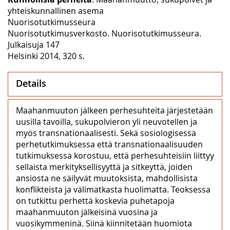
yhteiskunnallinen asema
Nuorisotutkimusseura
Nuorisotutkimusverkosto. Nuorisotutkimusseura.
Julkaisuja 147
Helsinki 2014, 320 s.
Details
Maahanmuuton jälkeen perhesuhteita järjestetään
uusilla tavoilla, sukupolvieron yli neuvotellen ja
myös transnationaalisesti. Sekä sosiologisessa
perhetutkimuksessa että transnationaalisuuden
tutkimuksessa korostuu, että perhesuhteisiin liittyy
sellaista merkityksellisyyttä ja sitkeyttä, joiden
ansiosta ne säilyvät muutoksista, mahdollisista
konflikteista ja välimatkasta huolimatta. Teoksessa
on tutkittu perhettä koskevia puhetapoja
maahanmuuton jälkeisinä vuosina ja
vuosikymmeninä. Siinä kiinnitetään huomiota