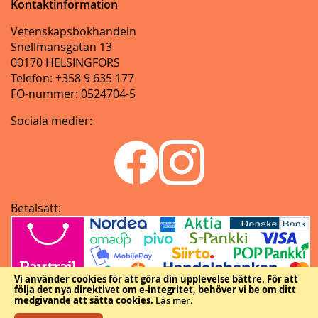
Kontaktinformation
Vetenskapsbokhandeln
Snellmansgatan 13
00170 HELSINGFORS
Telefon: +358 9 635 177
FO-nummer: 0524704-5
Sociala medier:
Betalsätt:
Vi använder cookies för att göra din upplevelse bättre.
För att
följa det nya direktivet om e-integritet, behöver vi be om ditt
medgivande att sätta cookies.
Läs mer
.