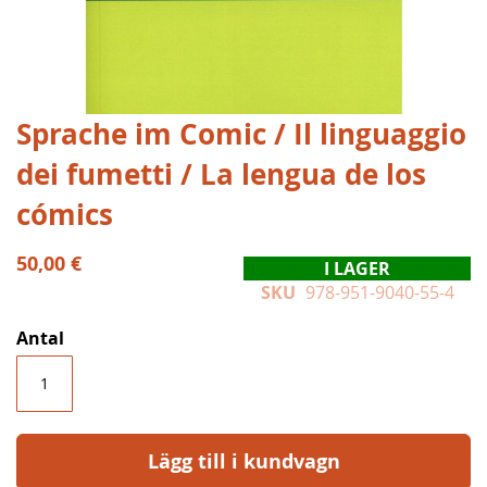
Hoppa
Sprache im Comic / Il linguaggio
till
dei fumetti / La lengua de los
början
av
cómics
bildgalleriet
50,00 €
I LAGER
SKU
978-951-9040-55-4
Antal
Lägg till i kundvagn