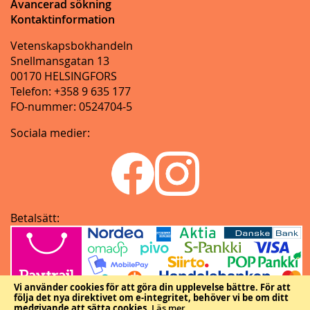
Avancerad sökning
Kontaktinformation
Vetenskapsbokhandeln
Snellmansgatan 13
00170 HELSINGFORS
Telefon: +358 9 635 177
FO-nummer: 0524704-5
Sociala medier:
Betalsätt:
Vi använder cookies för att göra din upplevelse bättre.
För att
följa det nya direktivet om e-integritet, behöver vi be om ditt
medgivande att sätta cookies.
Läs mer
.