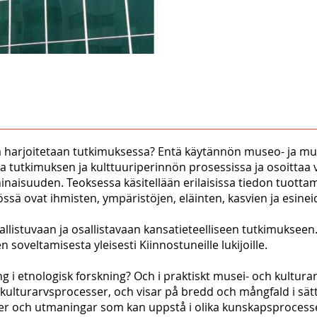
sta harjoitetaan tutkimuksessa? Entä käytännön museo- ja m
ja tutkimuksen ja kulttuuriperinnön prosessissa ja osoittaa
ninaisuuden. Teoksessa käsitellään erilaisissa tiedon tuott
ssä ovat ihmisten, ympäristöjen, eläinten, kasvien ja esinei
listuvaan ja osallistavaan kansatieteelliseen tutkimukseen. S
n soveltamisesta yleisesti Kiinnostuneille lukijoille.
g i etnologisk forskning? Och i praktiskt musei- och kultu
kulturarvsprocesser, och visar på bredd och mångfald i sätt
 och utmaningar som kan uppstå i olika kunskapsprocesser