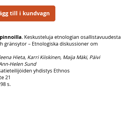
ägg till i kundvagn
apinnoilla
. Keskusteluja etnologian osallistavuudesta
ch gränsytor – Etnologiska diskussioner om
ena Hieta, Karri Kiiskinen, Maija Mäki, Päivi
Ann-Helen Sund
tieteilijöiden yhdistys Ethnos
te 21
98 s.