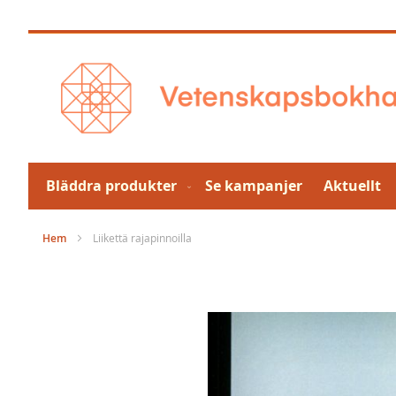
Hoppa
till
innehållet
Bläddra produkter
Se kampanjer
Aktuellt
Hem
Liikettä rajapinnoilla
Hoppa
till
slutet
av
bildgalleriet