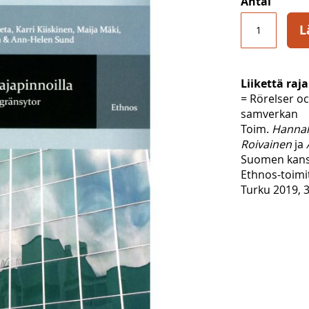
Antal
L
Liikettä raj
= Rörelser o
samverkan
Toim.
Hannale
Roivainen
ja
Suomen kansa
Ethnos-toimi
Turku 2019, 3