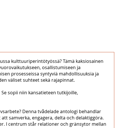
uussa kulttuuriperintötyössä? Tämä kaksiosainen
 vuorovaikutukseen, osallistumiseen ja
amisen prosesseissa syntyviä mahdollisuuksia ja
den väliset suhteet sekä rajapinnat.
e sopii niin kansatieteen tutkijoille,
rarvsarbete? Denna tvådelade antologi behandlar
 att samverka, engagera, delta och delaktiggöra.
. I centrum står relationer och gränsytor mellan