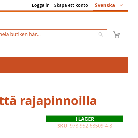
Språk
Svenska
Logga in
Skapa ett konto
Min k
Sök
ttä rajapinnoilla
I LAGER
SKU
978-952-68509-4-8