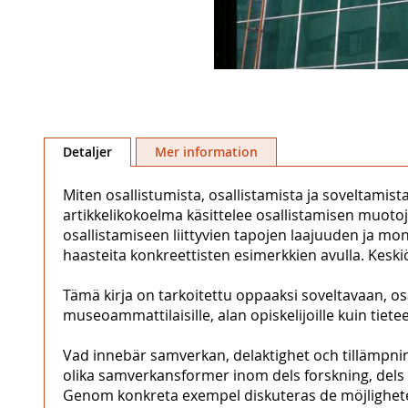
Hoppa
till
Detaljer
Mer information
början
av
Miten osallistumista, osallistamista ja soveltami
bildgalleriet
artikkelikokoelma käsittelee osallistamisen muoto
osallistamiseen liittyvien tapojen laajuuden ja mo
haasteita konkreettisten esimerkkien avulla. Keskiö
Tämä kirja on tarkoitettu oppaaksi soveltavaan, osal
museoammattilaisille, alan opiskelijoille kuin tietee
Vad innebär samverkan, delaktighet och tillämpnin
olika samverkansformer inom dels forskning, dels 
Genom konkreta exempel diskuteras de möjligheter