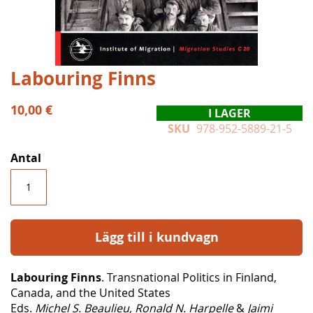
Hoppa
Labouring Finns
till
början
10,00 €
I LAGER
av
SKU
978-952-5889-21-5
bildgalleriet
Antal
Lägg till i kundvagn
Labouring Finns
. Transnational Politics in Finland,
Canada, and the United States
Eds.
Michel S. Beaulieu, Ronald N. Harpelle
&
Jaimi