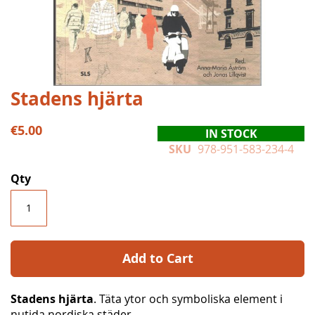
Skip
Stadens hjärta
to
the
€5.00
IN STOCK
beginning
SKU
978-951-583-234-4
of
the
Qty
images
gallery
Add to Cart
Stadens hjärta
. Täta ytor och symboliska element i
nutida nordiska städer