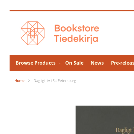
Skip
to
Content
Browse Products
On Sale
News
Pre-relea
Home
Dagligt liv i S:t Petersburg
Skip
to
the
end
of
the