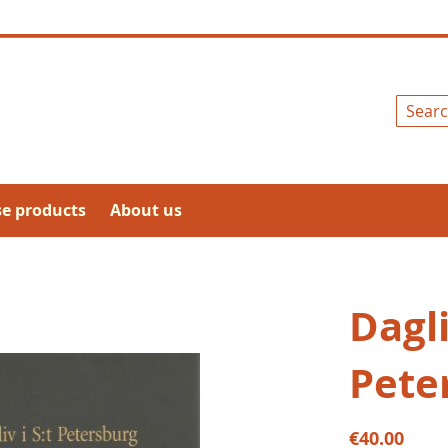
Search
se products
About us
Daglig
Pete
€40.00