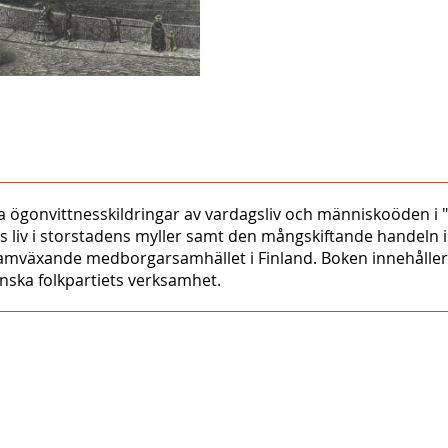
ida ögonvittnesskildringar av vardagsliv och människoöden i 
s liv i storstadens myller samt den mångskiftande handeln 
 framväxande medborgarsamhället i Finland. Boken innehåll
nska folkpartiets verksamhet.