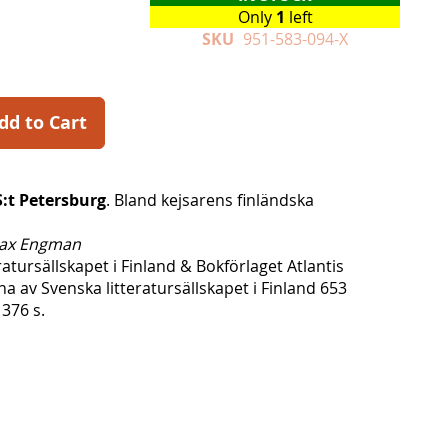
Only
1
left
SKU
951-583-094-X
dd to Cart
 S:t Petersburg
. Bland kejsarens finländska
ax Engman
ratursällskapet i Finland & Bokförlaget Atlantis
vna av Svenska litteratursällskapet i Finland 653
376 s.