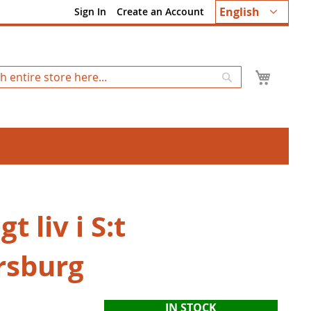
Language
English
Sign In
Create an Account
My Ca
Search
t liv i S:t
rsburg
IN STOCK