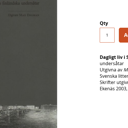
Qty
A
Dagligt liv i
undersåtar
Utgivna av
M
Svenska litte
Skrifter utgi
Ekenäs 2003, 