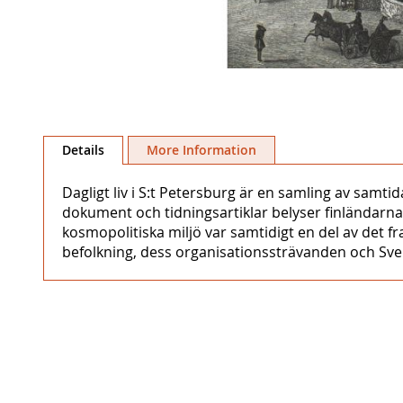
Skip
to
Details
More Information
the
beginning
Dagligt liv i S:t Petersburg är en samling av samt
of
dokument och tidningsartiklar belyser finländarna
the
kosmopolitiska miljö var samtidigt en del av det
images
befolkning, dess organisationssträvanden och Sve
gallery