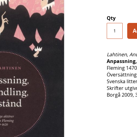
Qty
A
Lahtinen, An
Anpassning,
Fleming 147
Översättnin
Svenska litte
Skrifter utgi
Borgå 2009, 3