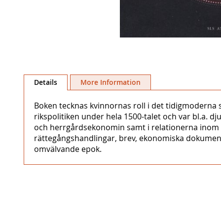
Skip
to
Details
More Information
the
beginning
Boken tecknas kvinnornas roll i det tidigmoderna s
of
rikspolitiken under hela 1500-talet och var bl.a. 
the
och herrgårdsekonomin samt i relationerna inom de
images
rättegångshandlingar, brev, ekonomiska dokument 
gallery
omvälvande epok.