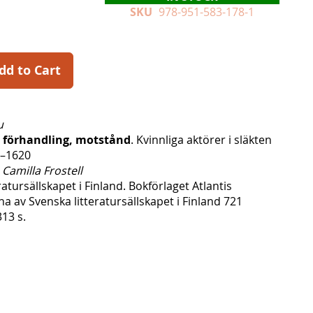
SKU
978-951-583-178-1
dd to Cart
u
 förhandling, motstånd
. Kvinnliga aktörer i släkten
0–1620
g
Camilla Frostell
ratursällskapet i Finland. Bokförlaget Atlantis
vna av Svenska litteratursällskapet i Finland 721
13 s.