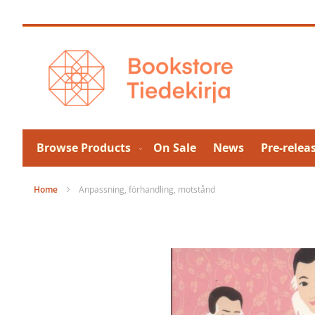
Skip
to
Content
Browse Products
On Sale
News
Pre-relea
Home
Anpassning, förhandling, motstånd
Skip
to
the
end
of
the