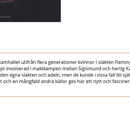
amhället utifrån flera generationer kvinnor i släkten Flemi
djupt involverad i maktkampen mellan Sigismund och hertig Ka
n egna släkten och adeln, men de kunde i vissa fall bli sj
och en mångfald andra källor ges här ett nytt och fasciner