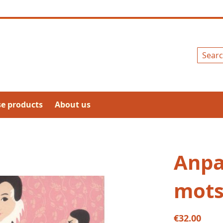
Search
se products
About us
Anpa
mots
€32.00