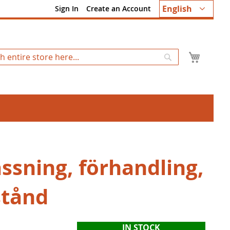
Language
English
Sign In
Create an Account
My Ca
Search
ssning, förhandling,
tånd
IN STOCK