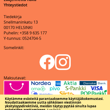
Yhteystiedot
Tiedekirja
Snellmaninkatu 13
00170 HELSINKI
Puhelin: +358 9 635 177
Y-tunnus: 0524704-5
Somelinkit:
Maksutavat:
Käytämme evästeitä parantaaksemme käyttäjäkokemustasi.
Noudattaaksemme uutta sähköisen viestinnän
yksityisyysdirektiiviä, meidän täytyy pyytää sinulta lupaa
evästeiden asettamiseen.
Lue lisää
.