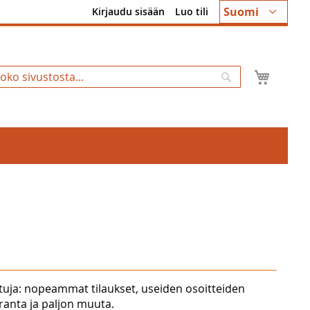
Kieli
Suomi
Kirjaudu sisään
Luo tili
Ostosk
Hae
tuja: nopeammat tilaukset, useiden osoitteiden
uranta ja paljon muuta.