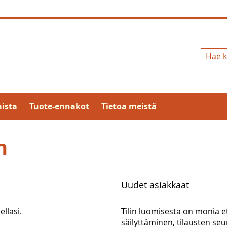
Hae
ista
Tuote-ennakot
Tietoa meistä
n
Uudet asiakkaat
ellasi.
Tilin luomisesta on monia e
säilyttäminen, tilausten se