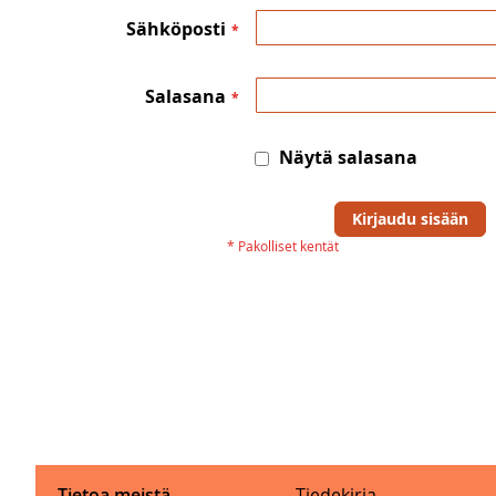
Sähköposti
Salasana
Näytä salasana
Kirjaudu sisään
Tietoa meistä
Tiedekirja