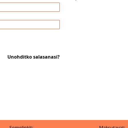
Unohditko salasanasi?
Somelinkit:
Maksutavat: