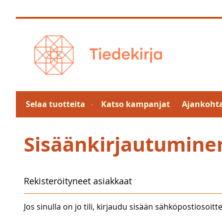
Skip
to
Content
Selaa tuotteita
Katso kampanjat
Ajankohta
Sisäänkirjautumine
Rekisteröityneet asiakkaat
Jos sinulla on jo tili, kirjaudu sisään sähköpostiosoitte