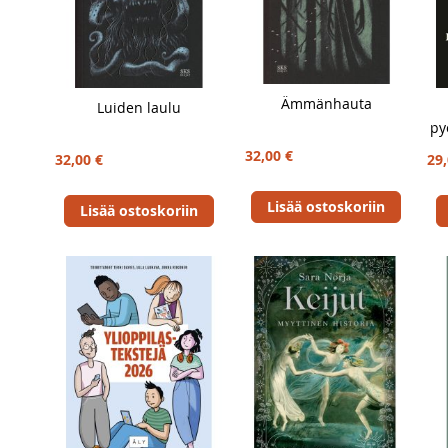
Ämmänhauta
Luiden laulu
py
32,00 €
32,00 €
29,
Lisää ostoskoriin
Lisää ostoskoriin