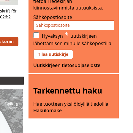
tietoa Tiedekirjan
h
i
kiinnostavimmista uutuuksista.
a
skrift för
n
a
Sähköpostiosoite
2026:2
K
s
r
s
u
*
a
Hyväksyn
uutiskirjeen
u
.
skoriin
lähettämisen minulle sähköpostilla.
n
u
Tilaa uutiskirje
n
Uutiskirjeen tietosuojaseloste
h
a
a
s
Tarkennettu haku
s
a
Hae tuotteen yksilöidyillä tiedoilla:
.
Hakulomake