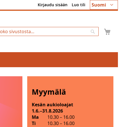
Kieli
Suomi
Kirjaudu sisään
Luo tili
Ostosk
Hae
Myymälä
Kesän aukioloajat
1.6.
31.8.2026
–
M
Ma
10.30
–
16.00
y
Ti
10.30
–
16.00