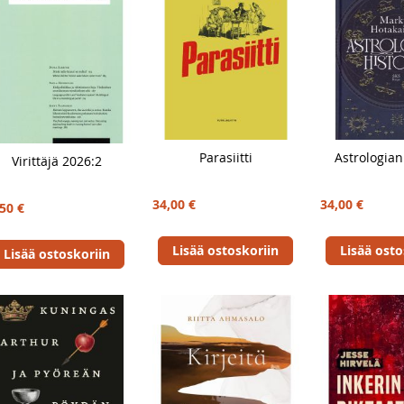
Parasiitti
Astrologian
Virittäjä 2026:2
34,00 €
34,00 €
50 €
Lisää ostoskoriin
Lisää osto
Lisää ostoskoriin