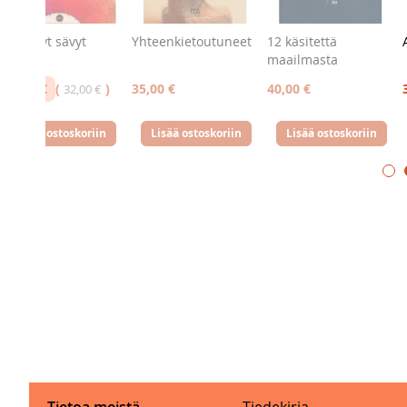
Säädellyt sävyt
Yhteenkietoutuneet
12 käsitettä
maailmasta
24,00 €
35,00 €
40,00 €
32,00 €
Lisää ostoskoriin
Lisää ostoskoriin
Lisää ostoskoriin