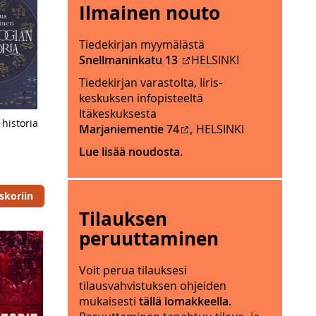
Ilmainen nouto
j
u
a
n
t
Tiedekirjan myymälästä
a
e
Snellmaninkatu 13
HELSINKI
2
r
0
Tiedekirjan varastolta, Iiris-
i
2
keskuksen infopisteeltä
t
5
Itäkeskuksesta
y
 historia
.
Marjaniementie 74
,
HELSINKI
i
M
s
Lue lisää noudosta
.
y
p
y
ä
m
skoriin
i
ä
v
Tilauksen
l
i
ä
peruuttaminen
n
s
ä
i
Voit perua tilauksesi
.
j
tilausvahvistuksen ohjeiden
M
a
mukaisesti
tällä lomakkeella
.
y
i