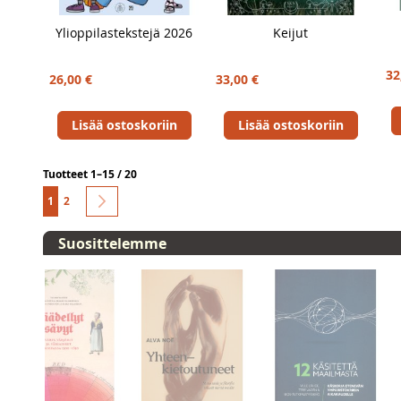
Ylioppilastekstejä 2026
Keijut
32
26,00 €
33,00 €
Lisää ostoskoriin
Lisää ostoskoriin
Tuotteet 1–15 / 20
S
You're currently reading page
Sivu
Sivu
Seuraava
1
2
i
v
Suosittelemme
u