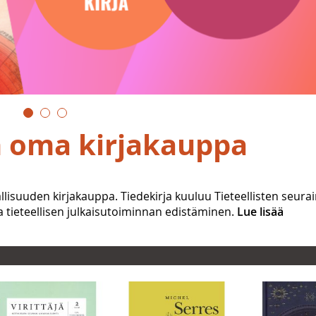
n oma kirjakauppa
llisuuden kirjakauppa. Tiedekirja kuuluu Tieteellisten seura
tieteellisen julkaisutoiminnan edistäminen.
Lue lisää