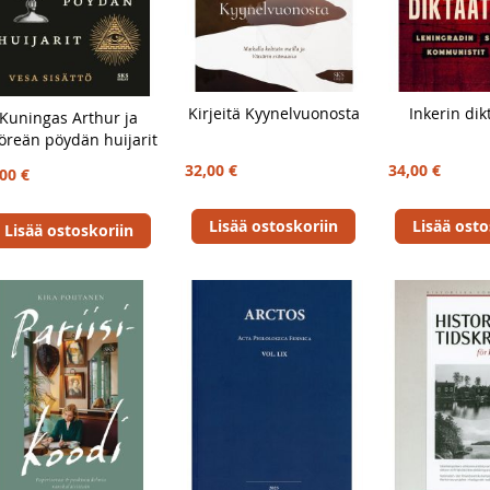
Kirjeitä Kyynelvuonosta
Inkerin dik
Kuningas Arthur ja
öreän pöydän huijarit
32,00 €
34,00 €
00 €
Lisää ostoskoriin
Lisää osto
Lisää ostoskoriin