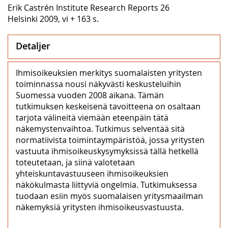
Erik Castrén Institute Research Reports 26
Helsinki 2009, vi + 163 s.
Detaljer
Ihmisoikeuksien merkitys suomalaisten yritysten
toiminnassa nousi näkyvästi keskusteluihin
Suomessa vuoden 2008 aikana. Tämän
tutkimuksen keskeisenä tavoitteena on osaltaan
tarjota välineitä viemään eteenpäin tätä
näkemystenvaihtoa. Tutkimus selventää sitä
normatiivista toimintaympäristöä, jossa yritysten
vastuuta ihmisoikeuskysymyksissä tällä hetkellä
toteutetaan, ja siinä valotetaan
yhteiskuntavastuuseen ihmisoikeuksien
näkökulmasta liittyviä ongelmia. Tutkimuksessa
tuodaan esiin myös suomalaisen yritysmaailman
näkemyksiä yritysten ihmisoikeusvastuusta.