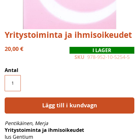
Hoppa
Yritystoiminta ja ihmisoikeudet
till
början
20,00 €
I LAGER
av
SKU
978-952-10-5254-5
bildgalleriet
Antal
Lägg till i kundvagn
Pentikäinen, Merja
Yritystoiminta ja ihmisoikeudet
Ius Gentium