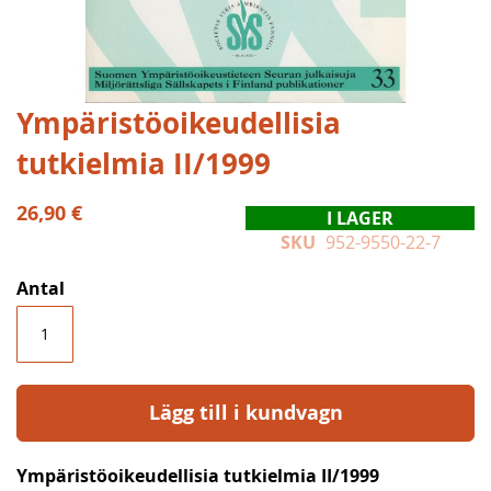
Hoppa
Ympäristöoikeudellisia
till
tutkielmia II/1999
början
av
bildgalleriet
26,90 €
I LAGER
SKU
952-9550-22-7
Antal
Lägg till i kundvagn
Ympäristöoikeudellisia tutkielmia II/1999