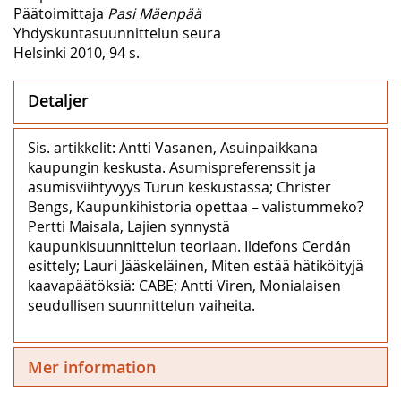
Päätoimittaja
Pasi Mäenpää
Yhdyskuntasuunnittelun seura
Helsinki 2010, 94 s.
Detaljer
Sis. artikkelit: Antti Vasanen, Asuinpaikkana
kaupungin keskusta. Asumispreferenssit ja
asumisviihtyvyys Turun keskustassa; Christer
Bengs, Kaupunkihistoria opettaa – valistummeko?
Pertti Maisala, Lajien synnystä
kaupunkisuunnittelun teoriaan. Ildefons Cerdán
esittely; Lauri Jääskeläinen, Miten estää hätiköityjä
kaavapäätöksiä: CABE; Antti Viren, Monialaisen
seudullisen suunnittelun vaiheita.
Mer information