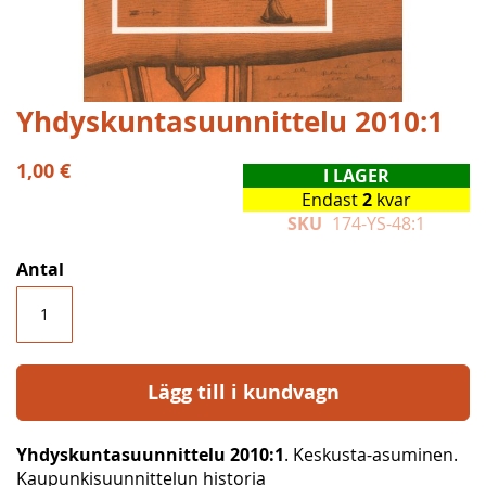
Hoppa
Yhdyskuntasuunnittelu 2010:1
till
början
1,00 €
I LAGER
av
Endast
2
kvar
bildgalleriet
SKU
174-YS-48:1
Antal
Lägg till i kundvagn
Yhdyskuntasuunnittelu 2010:1
. Keskusta-asuminen.
Kaupunkisuunnittelun historia