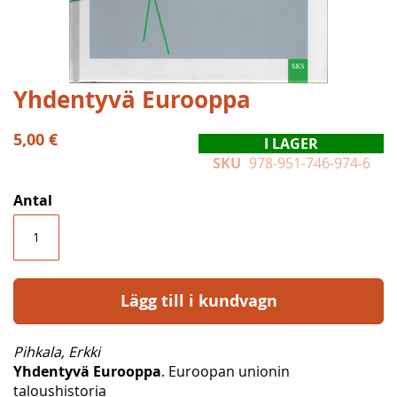
Hoppa
Yhdentyvä Eurooppa
till
början
5,00 €
I LAGER
av
SKU
978-951-746-974-6
bildgalleriet
Antal
Lägg till i kundvagn
Pihkala, Erkki
Yhdentyvä Eurooppa
. Euroopan unionin
taloushistoria