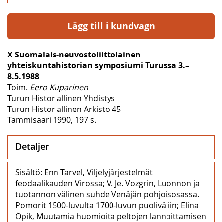
Lägg till i kundvagn
X Suomalais-neuvostoliittolainen
yhteiskuntahistorian symposiumi Turussa 3.–
8.5.1988
Toim.
Eero Kuparinen
Turun Historiallinen Yhdistys
Turun Historiallinen Arkisto 45
Tammisaari 1990, 197 s.
Detaljer
Sisältö: Enn Tarvel, Viljelyjärjestelmät
feodaalikauden Virossa; V. Je. Vozgrin, Luonnon ja
tuotannon välinen suhde Venäjän pohjoisosassa.
Pomorit 1500-luvulta 1700-luvun puoliväliin; Elina
Öpik, Muutamia huomioita peltojen lannoittamisen