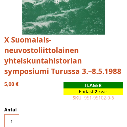
Hoppa
X Suomalais-
till
neuvostoliittolainen
början
av
yhteiskuntahistorian
bildgalleriet
symposiumi Turussa 3.–8.5.1988
5,00 €
I LAGER
Endast
2
kvar
SKU
951-95102-0-6
Antal