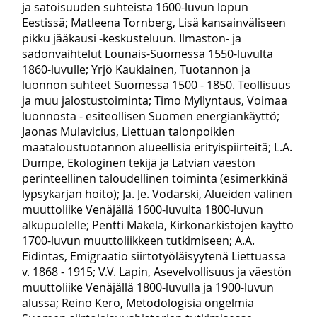
ja satoisuuden suhteista 1600-luvun lopun
Eestissä; Matleena Tornberg, Lisä kansainväliseen
pikku jääkausi -keskusteluun. Ilmaston- ja
sadonvaihtelut Lounais-Suomessa 1550-luvulta
1860-luvulle; Yrjö Kaukiainen, Tuotannon ja
luonnon suhteet Suomessa 1500 - 1850. Teollisuus
ja muu jalostustoiminta; Timo Myllyntaus, Voimaa
luonnosta - esiteollisen Suomen energiankäyttö;
Jaonas Mulavicius, Liettuan talonpoikien
maataloustuotannon alueellisia erityispiirteitä; L.A.
Dumpe, Ekologinen tekijä ja Latvian väestön
perinteellinen taloudellinen toiminta (esimerkkinä
lypsykarjan hoito); Ja. Je. Vodarski, Alueiden välinen
muuttoliike Venäjällä 1600-luvulta 1800-luvun
alkupuolelle; Pentti Mäkelä, Kirkonarkistojen käyttö
1700-luvun muuttoliikkeen tutkimiseen; A.A.
Eidintas, Emigraatio siirtotyöläisyytenä Liettuassa
v. 1868 - 1915; V.V. Lapin, Asevelvollisuus ja väestön
muuttoliike Venäjällä 1800-luvulla ja 1900-luvun
alussa; Reino Kero, Metodologisia ongelmia