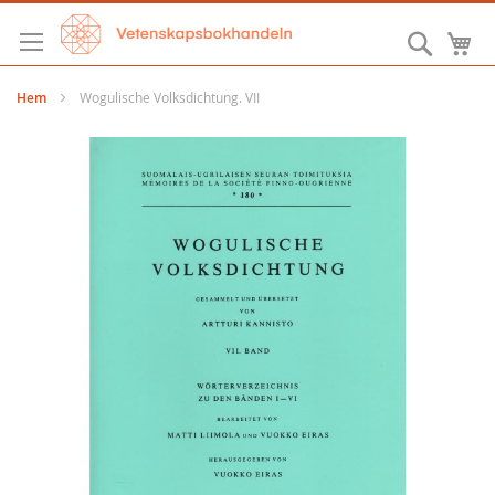
Hoppa
till
Sök
M
innehållet
Hem
Wogulische Volksdichtung. VII
Hoppa
till
slutet
av
bildgalleriet