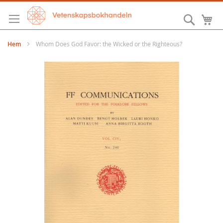
Hoppa
till
Sök
M
innehållet
Hem
Whom Does God Favor: the Wicked or the Righteous?
Hoppa
till
slutet
av
bildgalleriet