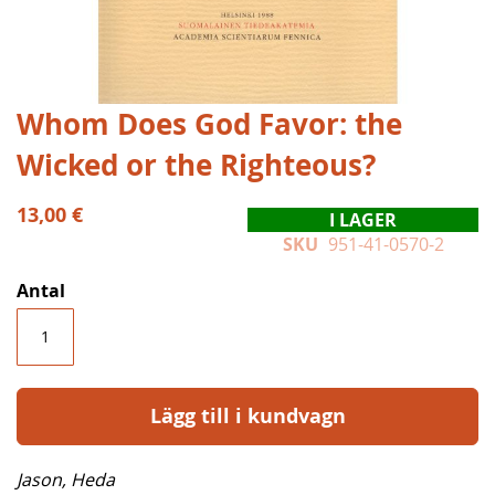
Hoppa
Whom Does God Favor: the
till
Wicked or the Righteous?
början
av
bildgalleriet
13,00 €
I LAGER
SKU
951-41-0570-2
Antal
Lägg till i kundvagn
Jason, Heda