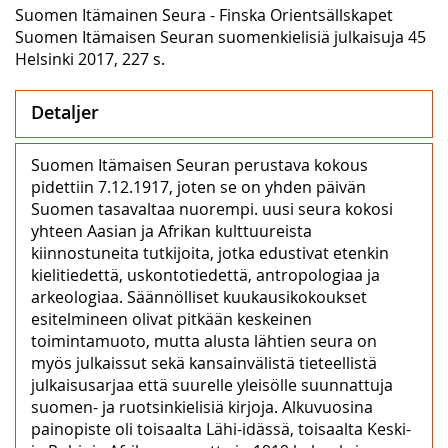
Suomen Itämainen Seura - Finska Orientsällskapet
Suomen Itämaisen Seuran suomenkielisiä julkaisuja 45
Helsinki 2017, 227 s.
Detaljer
Suomen Itämaisen Seuran perustava kokous
pidettiin 7.12.1917, joten se on yhden päivän
Suomen tasavaltaa nuorempi. uusi seura kokosi
yhteen Aasian ja Afrikan kulttuureista
kiinnostuneita tutkijoita, jotka edustivat etenkin
kielitiedettä, uskontotiedettä, antropologiaa ja
arkeologiaa. Säännölliset kuukausikokoukset
esitelmineen olivat pitkään keskeinen
toimintamuoto, mutta alusta lähtien seura on
myös julkaissut sekä kansainvälistä tieteellistä
julkaisusarjaa että suurelle yleisölle suunnattuja
suomen- ja ruotsinkielisiä kirjoja. Alkuvuosina
painopiste oli toisaalta Lähi-idässä, toisaalta Keski-