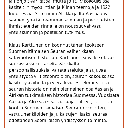
ja Pohjois-Afrikassa, mutta jo 1919 kokouksissa
käsiteltiin myös Intian ja Kiinan teemoja ja 1922
Indonesiaa. Sittemmin Afrikka ja Itä-Aasiaa ovat
saaneet yhä tärkeämmän aseman ja perinteisten
ihmistieteiden rinnalle on noussut vahvasti
yhteiskunnan ja politiikan tutkimus.
Klaus Karttunen on koonnut tähän teokseen
Suomen Itämaisen Seuran vaiherikkaan
satavuotisen historian. Karttunen kuvailee elävästi
seurassa vaikuttaneita värikkäitä
persoonallisuuksia, valtataisteluita ja sujuvaa
yhteistyötä yli tieteenrajojen, seuran kokouksissa
käsiteltyjä aiheita ja vierailevia esitelmöitsijöitä –
seuran historia on näin olennainen osa Aasian ja
Afrikan tutkimuksen historiaa Suomessa. Vuosisata
Aasiaa ja Afrikkaa sisältää laajat liitteet, joihin on
koottu Suomen Itämaisen Seuran kokousten,
vastuuhenkilöiden ja julkaisujen lisäksi seuraa
edeltäneen Seemiläisen yhdistyksen toiminta.