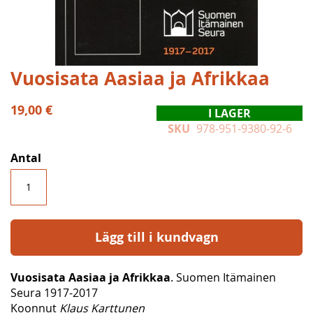
Hoppa
Vuosisata Aasiaa ja Afrikkaa
till
början
19,00 €
I LAGER
av
SKU
978-951-9380-92-6
bildgalleriet
Antal
Lägg till i kundvagn
Vuosisata Aasiaa ja Afrikkaa
. Suomen Itämainen
Seura 1917-2017
Koonnut
Klaus Karttunen