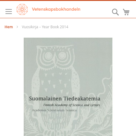
Hoppa
till
Sök
M
innehållet
Hem
Vuosikirja – Year Book 2014
Hoppa
till
slutet
av
bildgalleriet