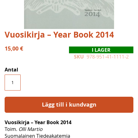
Hoppa
Vuosikirja – Year Book 2014
till
början
15,00 €
I LAGER
av
SKU
978-951-41-1111-2
bildgalleriet
Antal
Lägg till i kundvagn
Vuosikirja – Year Book 2014
Toim.
Olli Martio
Suomalainen Tiedeakatemia