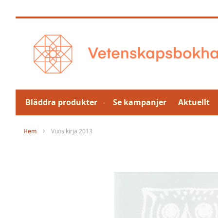
Hoppa
till
innehållet
Bläddra produkter
Se kampanjer
Aktuellt
Hem
Vuosikirja 2013
Hoppa
till
slutet
av
bildgalleriet