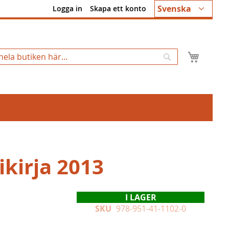
Språk
Svenska
Logga in
Skapa ett konto
Min k
Sök
ikirja 2013
I LAGER
SKU
978-951-41-1102-0