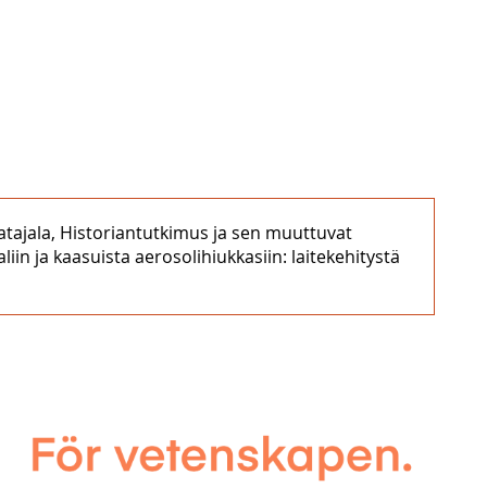
atajala, Historiantutkimus ja sen muuttuvat
n ja kaasuista aerosolihiukkasiin: laitekehitystä