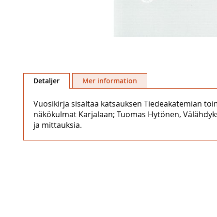
Hoppa
till
Detaljer
Mer information
början
av
Vuosikirja sisältää katsauksen Tiedeakatemian toi
bildgalleriet
näkökulmat Karjalaan; Tuomas Hytönen, Välähdyksiä
ja mittauksia.