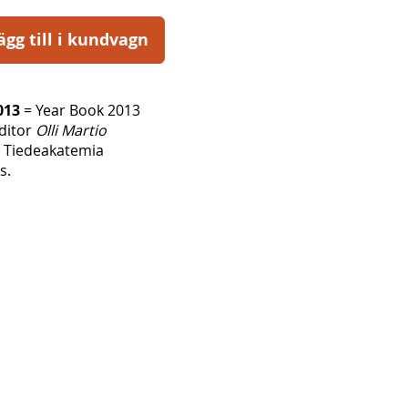
ägg till i kundvagn
013
= Year Book 2013
Editor
Olli Martio
 Tiedeakatemia
s.