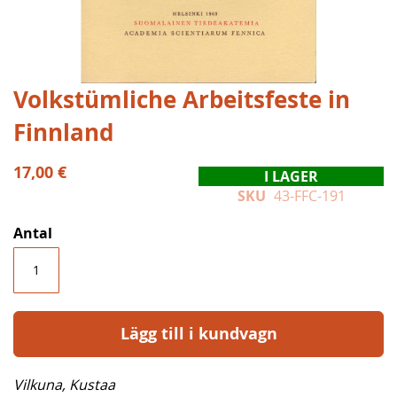
Hoppa
Volkstümliche Arbeitsfeste in
till
Finnland
början
av
bildgalleriet
17,00 €
I LAGER
SKU
43-FFC-191
Antal
Lägg till i kundvagn
Vilkuna, Kustaa