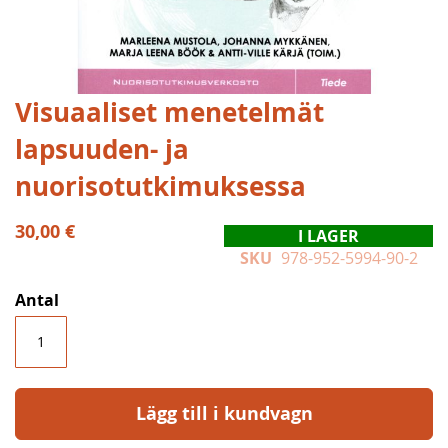
Hoppa
Visuaaliset menetelmät
till
lapsuuden- ja
början
av
nuorisotutkimuksessa
bildgalleriet
30,00 €
I LAGER
SKU
978-952-5994-90-2
Antal
Lägg till i kundvagn