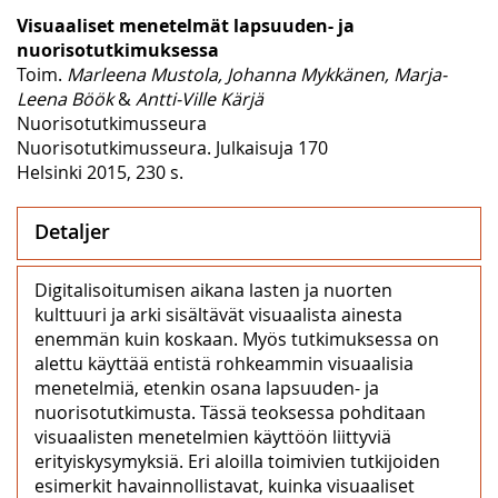
Visuaaliset menetelmät lapsuuden- ja
nuorisotutkimuksessa
Toim.
Marleena Mustola, Johanna Mykkänen, Marja-
Leena Böök
&
Antti-Ville Kärjä
Nuorisotutkimusseura
Nuorisotutkimusseura. Julkaisuja 170
Helsinki 2015, 230 s.
Detaljer
Digitalisoitumisen aikana lasten ja nuorten
kulttuuri ja arki sisältävät visuaalista ainesta
enemmän kuin koskaan. Myös tutkimuksessa on
alettu käyttää entistä rohkeammin visuaalisia
menetelmiä, etenkin osana lapsuuden- ja
nuorisotutkimusta. Tässä teoksessa pohditaan
visuaalisten menetelmien käyttöön liittyviä
erityiskysymyksiä. Eri aloilla toimivien tutkijoiden
esimerkit havainnollistavat, kuinka visuaaliset