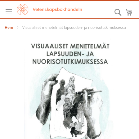
Hoppa
till
Sök
M
innehållet
Hem
Visuaaliset menetelmät lapsuuden- ja nuorisotutkimuksessa
Hoppa
till
slutet
av
bildgalleriet