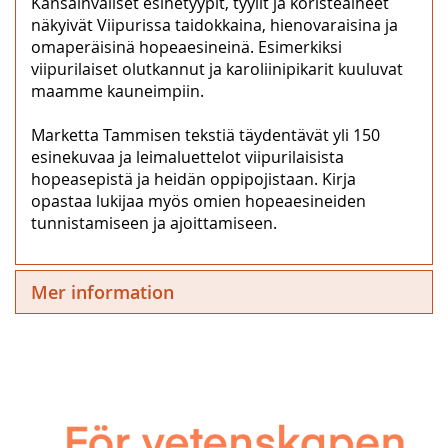
Kansainväliset esinetyypit, tyylit ja koristeaiheet
näkyivät Viipurissa taidokkaina, hienovaraisina ja
omaperäisinä hopeaesineinä. Esimerkiksi
viipurilaiset olutkannut ja karoliinipikarit kuuluvat
maamme kauneimpiin.
Marketta Tammisen tekstiä täydentävät yli 150
esinekuvaa ja leimaluettelot viipurilaisista
hopeasepistä ja heidän oppipojistaan. Kirja
opastaa lukijaa myös omien hopeaesineiden
tunnistamiseen ja ajoittamiseen.
Mer information