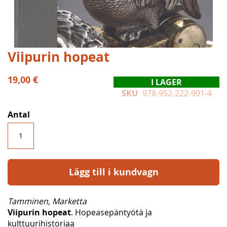
Hoppa
Viipurin hopeat
till
början
19,00 €
I LAGER
av
SKU
978-952-222-901-4
bildgalleriet
Antal
Lägg till i kundvagn
Tamminen, Marketta
Viipurin hopeat
. Hopeasepäntyötä ja
kulttuurihistoriaa