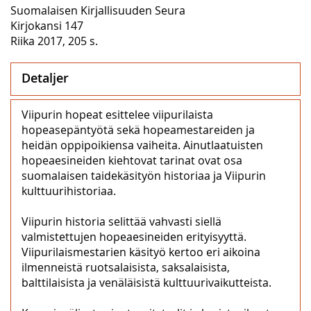
Suomalaisen Kirjallisuuden Seura
Kirjokansi 147
Riika 2017, 205 s.
Detaljer
Viipurin hopeat esittelee viipurilaista
hopeasepäntyötä sekä hopeamestareiden ja
heidän oppipoikiensa vaiheita. Ainutlaatuisten
hopeaesineiden kiehtovat tarinat ovat osa
suomalaisen taidekäsityön historiaa ja Viipurin
kulttuurihistoriaa.
Viipurin historia selittää vahvasti siellä
valmistettujen hopeaesineiden erityisyyttä.
Viipurilaismestarien käsityö kertoo eri aikoina
ilmenneistä ruotsalaisista, saksalaisista,
balttilaisista ja venäläisistä kulttuurivaikutteista.