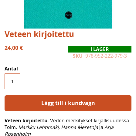
Hoppa
Veteen kirjoitettu
till
början
24,00 €
I LAGER
av
SKU
978-952-222-979-3
bildgalleriet
Antal
Lägg till i kundvagn
Veteen kirjoitettu
. Veden merkitykset kirjallisuudessa
Toim.
Markku Lehtimäki, Hanna Meretoja
ja
Arja
Rosenholm