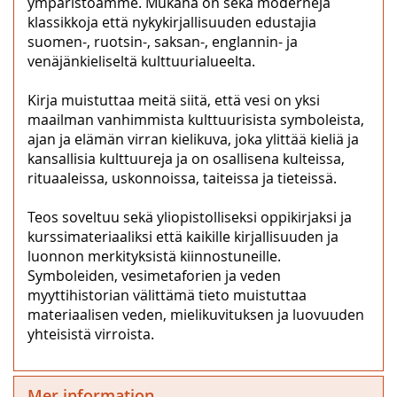
ympäristöämme. Mukana on sekä moderneja
klassikkoja että nykykirjallisuuden edustajia
suomen-, ruotsin-, saksan-, englannin- ja
venäjänkieliseltä kulttuurialueelta.
Kirja muistuttaa meitä siitä, että vesi on yksi
maailman vanhimmista kulttuurisista symboleista,
ajan ja elämän virran kielikuva, joka ylittää kieliä ja
kansallisia kulttuureja ja on osallisena kulteissa,
rituaaleissa, uskonnoissa, taiteissa ja tieteissä.
Teos soveltuu sekä yliopistolliseksi oppikirjaksi ja
kurssimateriaaliksi että kaikille kirjallisuuden ja
luonnon merkityksistä kiinnostuneille.
Symboleiden, vesimetaforien ja veden
myyttihistorian välittämä tieto muistuttaa
materiaalisen veden, mielikuvituksen ja luovuuden
yhteisistä virroista.
Mer information