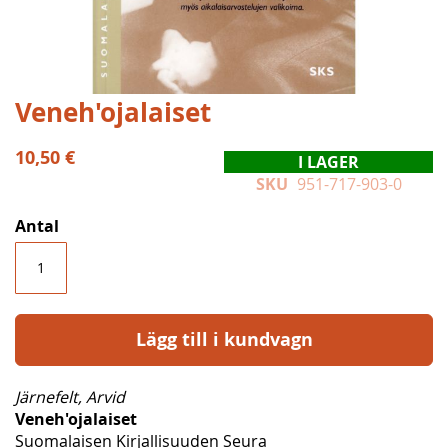
Hoppa
Veneh'ojalaiset
till
början
10,50 €
I LAGER
av
SKU
951-717-903-0
bildgalleriet
Antal
Lägg till i kundvagn
Järnefelt, Arvid
Veneh'ojalaiset
Suomalaisen Kirjallisuuden Seura