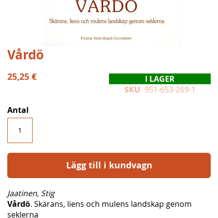
Hoppa
Vårdö
till
början
25,25 €
I LAGER
av
SKU
951-653-269-1
bildgalleriet
Antal
Lägg till i kundvagn
Jaatinen, Stig
Vårdö
. Skärans, liens och mulens landskap genom
seklerna