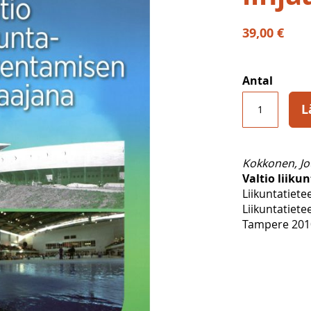
39,00 €
Antal
L
Kokkonen, J
Valtio liiku
Liikuntatiete
Liikuntatiete
Tampere 2010