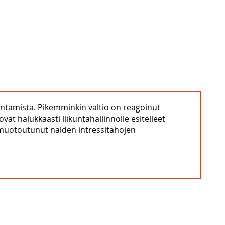
kentamista. Pikemminkin valtio on reagoinut
ovat halukkaasti liikuntahallinnolle esitelleet
 on muotoutunut näiden intressitahojen