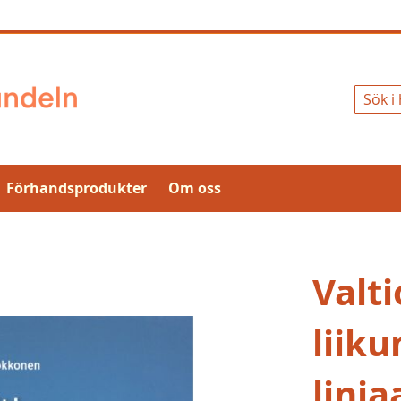
Sök
Förhandsprodukter
Om oss
Valti
liik
linja