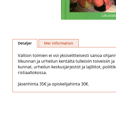
Hoppa
till
Detaljer
Mer information
början
av
Valtion toimien ei voi yksiselitteisesti sanoa ohj
bildgalleriet
liikunnan ja urheilun kentältä tulleisiin toiveisiin 
kunnat, urheilun keskusjärjestöt ja lajiliitot, poli
ristiaallokossa.
Jäsenhinta 35€ ja opiskelijahinta 30€.