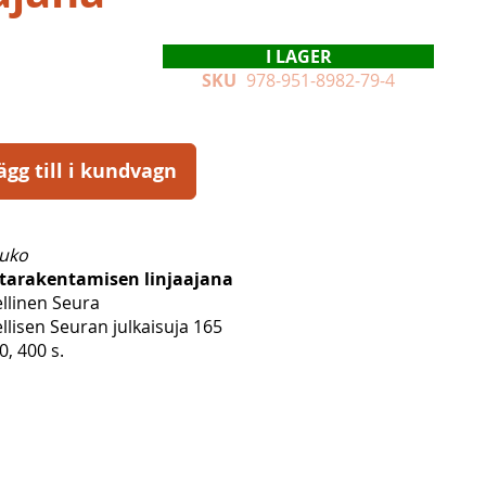
I LAGER
SKU
978-951-8982-79-4
ägg till i kundvagn
ouko
ntarakentamisen linjaajana
ellinen Seura
ellisen Seuran julkaisuja 165
, 400 s.