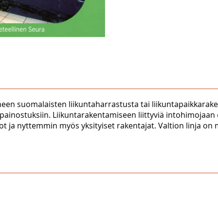
anneen suomalaisten liikuntaharrastusta tai liikuntapaikkara
ja painostuksiin. Liikuntarakentamiseen liittyviä intohimojaan 
itikot ja nyttemmin myös yksityiset rakentajat. Valtion linja