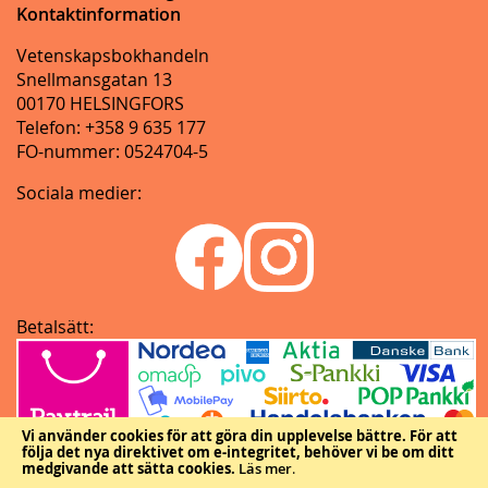
Kontaktinformation
Vetenskapsbokhandeln
Snellmansgatan 13
00170 HELSINGFORS
Telefon: +358 9 635 177
FO-nummer: 0524704-5
Sociala medier:
Betalsätt:
Vi använder cookies för att göra din upplevelse bättre.
För att
följa det nya direktivet om e-integritet, behöver vi be om ditt
medgivande att sätta cookies.
Läs mer
.