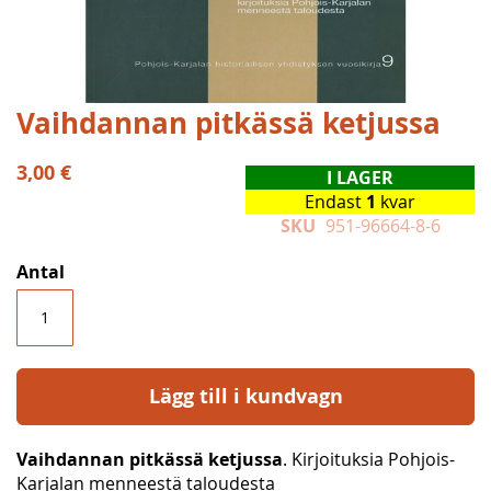
Hoppa
Vaihdannan pitkässä ketjussa
till
början
3,00 €
I LAGER
av
Endast
1
kvar
bildgalleriet
SKU
951-96664-8-6
Antal
Lägg till i kundvagn
Vaihdannan pitkässä ketjussa
. Kirjoituksia Pohjois-
Karjalan menneestä taloudesta