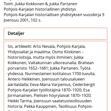
Toim.
Jukka Kokkonen
&
Jukka Partanen
Pohjois-Karjalan historiallinen yhdistys
Pohjois-Karjalan historiallisen yhdistyksen vuosikirja 9
Joensuu 2001, 102 s.
Detaljer
Sis. artikkelit: Arto Nevala, Pohjois-Karjala,
Yhdysvallat ja maailma. Osmo Kiiskinen –
historioitsija, mutta myös ihminen; Jukka
Kokkonen, Valtakunnan ulkoreunalla. Brahean
porvaristo 1652–1681; Jukka Partanen, Työtä
yhdessä. Nurmeslainen kotitalous 1700-luvulla;
Antero Heikkinen, Joensuun talousalueen
äärilaidalla; Eeva-Maria Varpenius, Cederbergit
Pohjois-Karjalan työllistäjinä 1870–1920; Esa
Jormanainen, Pielisen höyrylaivat 1870–1920;
Heikki Tarma, Joensuun vaatetusteollisuuden
historia; Pekka Kauppinen, Teollisuus Pohjois-