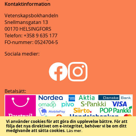
Kontaktinformation
Vetenskapsbokhandeln
Snellmansgatan 13
00170 HELSINGFORS
Telefon: +358 9 635 177
FO-nummer: 0524704-5
Sociala medier:
Betalsätt:
Vi använder cookies för att göra din upplevelse bättre.
För att
följa det nya direktivet om e-integritet, behöver vi be om ditt
medgivande att sätta cookies.
Läs mer
.