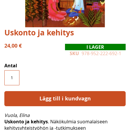
Hoppa
Uskonto ja kehitys
till
början
24,00 €
I LAGER
av
SKU
978-952-222-692-1
bildgalleriet
Antal
Lägg till i kundvagn
Vuola, Elina
Uskonto ja kehitys
. Näkökulmia suomalaiseen
kehitysyhteistyöhön ja -tutkimukseen