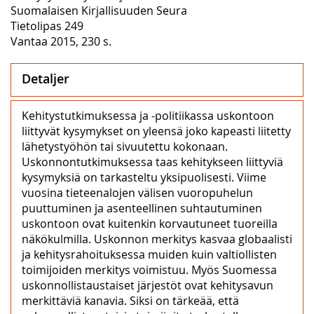
Suomalaisen Kirjallisuuden Seura
Tietolipas 249
Vantaa 2015, 230 s.
Detaljer
Kehitystutkimuksessa ja -politiikassa uskontoon
liittyvät kysymykset on yleensä joko kapeasti liitetty
lähetystyöhön tai sivuutettu kokonaan.
Uskonnontutkimuksessa taas kehitykseen liittyviä
kysymyksiä on tarkasteltu yksipuolisesti. Viime
vuosina tieteenalojen välisen vuoropuhelun
puuttuminen ja asenteellinen suhtautuminen
uskontoon ovat kuitenkin korvautuneet tuoreilla
näkökulmilla. Uskonnon merkitys kasvaa globaalisti
ja kehitysrahoituksessa muiden kuin valtiollisten
toimijoiden merkitys voimistuu. Myös Suomessa
uskonnollistaustaiset järjestöt ovat kehitysavun
merkittäviä kanavia. Siksi on tärkeää, että