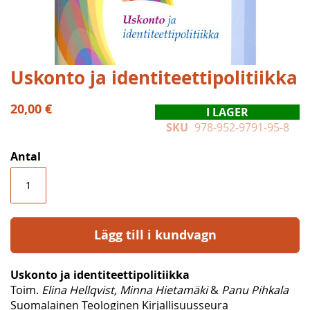
Hoppa
Uskonto ja identiteettipolitiikka
till
början
20,00 €
I LAGER
av
SKU
978-952-9791-95-8
bildgalleriet
Antal
Lägg till i kundvagn
Uskonto ja identiteettipolitiikka
Toim.
Elina Hellqvist, Minna Hietamäki
&
Panu Pihkala
Suomalainen Teologinen Kirjallisuusseura