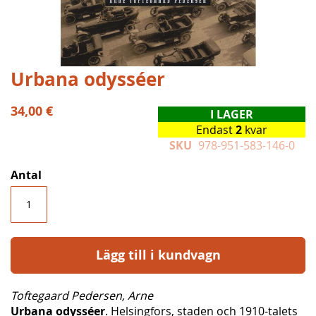
Hoppa
Urbana odysséer
till
början
34,00 €
I LAGER
av
Endast
2
kvar
bildgalleriet
SKU
978-951-583-146-0
Antal
Lägg till i kundvagn
Toftegaard Pedersen, Arne
Urbana odysséer
. Helsingfors, staden och 1910-talets