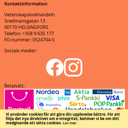
Kontaktinformation
Vetenskapsbokhandeln
Snellmansgatan 13
00170 HELSINGFORS
Telefon: +358 9 635 177
FO-nummer: 0524704-5
Sociala medier:
Betalsätt:
Vi använder cookies för att göra din upplevelse bättre.
För att
följa det nya direktivet om e-integritet, behöver vi be om ditt
medgivande att sätta cookies.
Läs mer
.