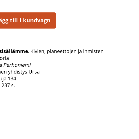
ägg till i kundvagn
sisällämme
. Kivien, planeettojen ja ihmisten
oria
a Perhoniemi
inen yhdistys Ursa
uja 134
 237 s.