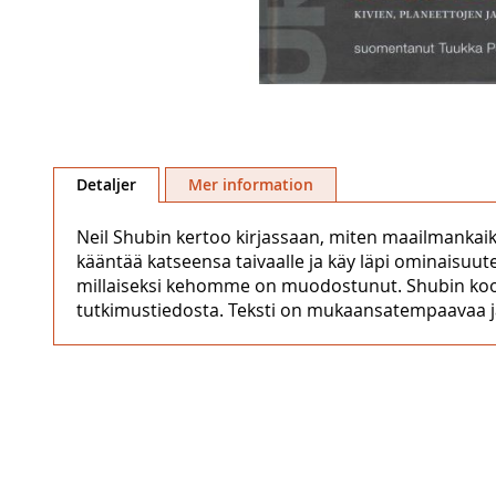
Hoppa
till
Detaljer
Mer information
början
av
Neil Shubin kertoo kirjassaan, miten maailmankai
bildgalleriet
kääntää katseensa taivaalle ja käy läpi ominais
millaiseksi kehomme on muodostunut. Shubin koost
tutkimustiedosta. Teksti on mukaansatempaavaa ja 