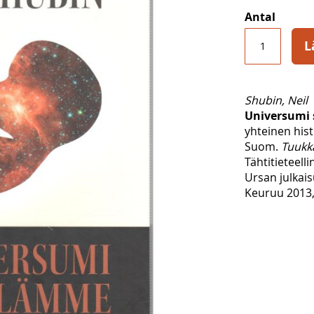
Antal
L
Shubin, Neil
Universumi 
yhteinen hist
Suom.
Tuukk
Tähtitieteell
Ursan julkais
Keuruu 2013,