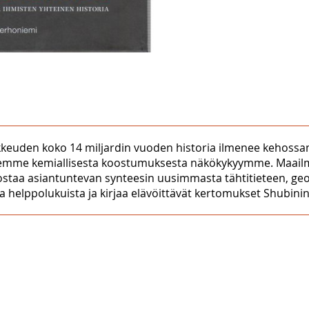
kkeuden koko 14 miljardin vuoden historia ilmenee kehossam
uutemme kemiallisesta koostumuksesta näkökykyymme. Maailm
aa asiantuntevan synteesin uusimmasta tähtitieteen, geol
helppolukuista ja kirjaa elävöittävät kertomukset Shubinin 