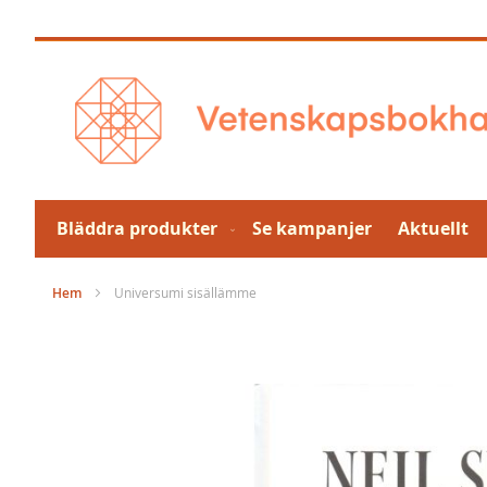
Hoppa
till
innehållet
Bläddra produkter
Se kampanjer
Aktuellt
Hem
Universumi sisällämme
Hoppa
till
slutet
av
bildgalleriet