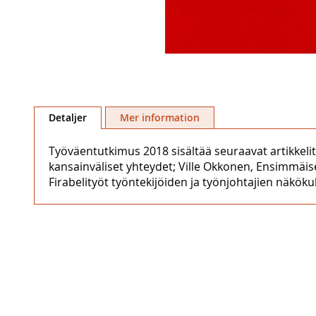
Hoppa
till
Detaljer
Mer information
början
av
Työväentutkimus 2018 sisältää seuraavat artikkelit: 
bildgalleriet
kansainväliset yhteydet; Ville Okkonen, Ensimmäis
Firabelityöt työntekijöiden ja työnjohtajien näkök