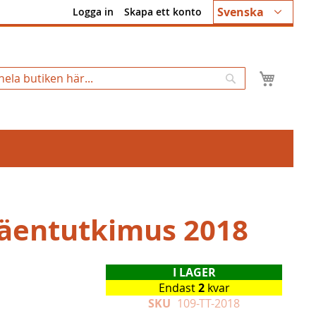
Språk
Svenska
Logga in
Skapa ett konto
Min k
Sök
äentutkimus 2018
I LAGER
Endast
2
kvar
SKU
109-TT-2018