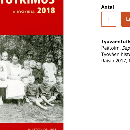
Antal
L
Työväentut
Päätoim.
Sep
Työväen hist
Raisio 2017, 