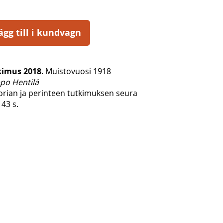
ägg till i kundvagn
kimus 2018
. Muistovuosi 1918
po Hentilä
orian ja perinteen tutkimuksen seura
143 s.