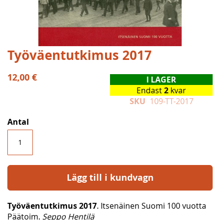
Hoppa
Työväentutkimus 2017
till
början
12,00 €
I LAGER
av
Endast
2
kvar
bildgalleriet
SKU
109-TT-2017
Antal
Lägg till i kundvagn
Työväentutkimus 2017
. Itsenäinen Suomi 100 vuotta
Päätoim.
Seppo Hentilä