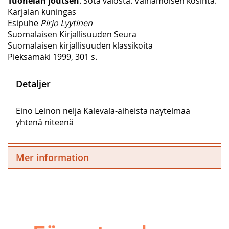
Tuonelan joutsen
. Sota valosta. Väinämöisen kosinta.
Karjalan kuningas
Esipuhe
Pirjo Lyytinen
Suomalaisen Kirjallisuuden Seura
Suomalaisen kirjallisuuden klassikoita
Pieksämäki 1999, 301 s.
Detaljer
Eino Leinon neljä Kalevala-aiheista näytelmää
yhtenä niteenä
Mer information