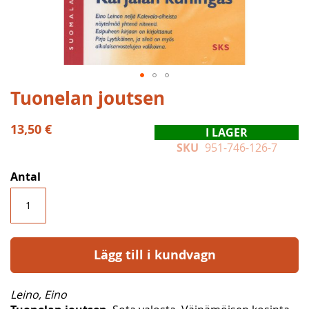
Hoppa
Tuonelan joutsen
till
början
13,50 €
I LAGER
av
SKU
951-746-126-7
bildgalleriet
Antal
Lägg till i kundvagn
Leino, Eino