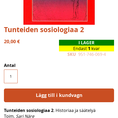
Hoppa
Tunteiden sosiologiaa 2
till
början
20,00 €
I LAGER
av
Endast
1
kvar
bildgalleriet
SKU
951-746-069-4
Antal
Lägg till i kundvagn
Tunteiden sosiologiaa 2
. Historiaa ja säätelyä
Toim.
Sari Näre