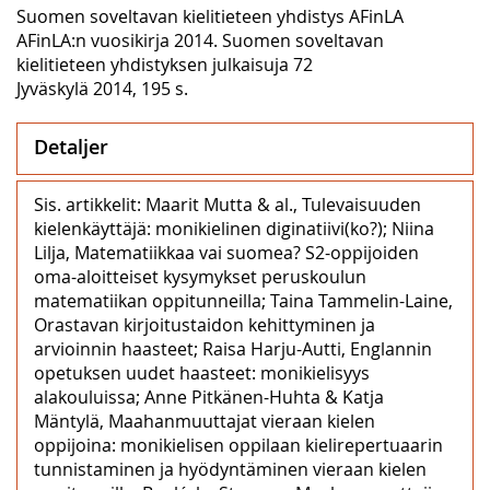
Suomen soveltavan kielitieteen yhdistys AFinLA
AFinLA:n vuosikirja 2014. Suomen soveltavan
kielitieteen yhdistyksen julkaisuja 72
Jyväskylä 2014, 195 s.
Detaljer
Sis. artikkelit: Maarit Mutta & al., Tulevaisuuden
kielenkäyttäjä: monikielinen diginatiivi(ko?); Niina
Lilja, Matematiikkaa vai suomea? S2-oppijoiden
oma-aloitteiset kysymykset peruskoulun
matematiikan oppitunneilla; Taina Tammelin-Laine,
Orastavan kirjoitustaidon kehittyminen ja
arvioinnin haasteet; Raisa Harju-Autti, Englannin
opetuksen uudet haasteet: monikielisyys
alakouluissa; Anne Pitkänen-Huhta & Katja
Mäntylä, Maahanmuuttajat vieraan kielen
oppijoina: monikielisen oppilaan kielirepertuaarin
tunnistaminen ja hyödyntäminen vieraan kielen