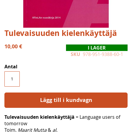
Hoppa
Tulevaisuuden kielenkäyttäjä
till
början
10,00 €
I LAGER
av
SKU
978-951-9388-60-1
bildgalleriet
Antal
Lägg till i kundvagn
Tulevaisuuden kielenkäyttäjä
= Language users of
tomorrow
Toim.
Maarit Mutta
&
al.