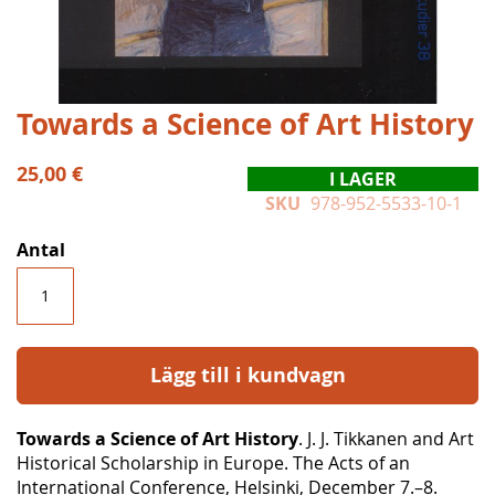
Hoppa
Towards a Science of Art History
till
början
25,00 €
I LAGER
av
SKU
978-952-5533-10-1
bildgalleriet
Antal
Lägg till i kundvagn
Towards a Science of Art History
. J. J. Tikkanen and Art
Historical Scholarship in Europe. The Acts of an
International Conference, Helsinki, December 7.–8.