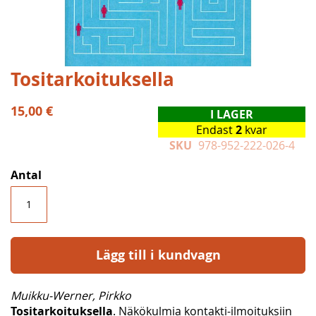
Hoppa
Tositarkoituksella
till
början
15,00 €
I LAGER
av
Endast
2
kvar
bildgalleriet
SKU
978-952-222-026-4
Antal
Lägg till i kundvagn
Muikku-Werner, Pirkko
Tositarkoituksella
. Näkökulmia kontakti-ilmoituksiin