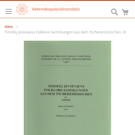
Hoppa
till
Sök
M
innehållet
Hem
Timofej Jevsevjevs Folklore-Sammlungen aus dem Tscheremissischen. IV
Hoppa
till
slutet
av
bildgalleriet