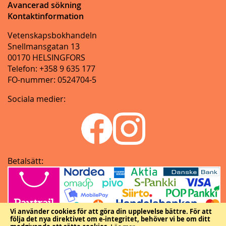
Avancerad sökning
Kontaktinformation
Vetenskapsbokhandeln
Snellmansgatan 13
00170 HELSINGFORS
Telefon: +358 9 635 177
FO-nummer: 0524704-5
Sociala medier:
Betalsätt:
Vi använder cookies för att göra din upplevelse bättre.
För att
följa det nya direktivet om e-integritet, behöver vi be om ditt