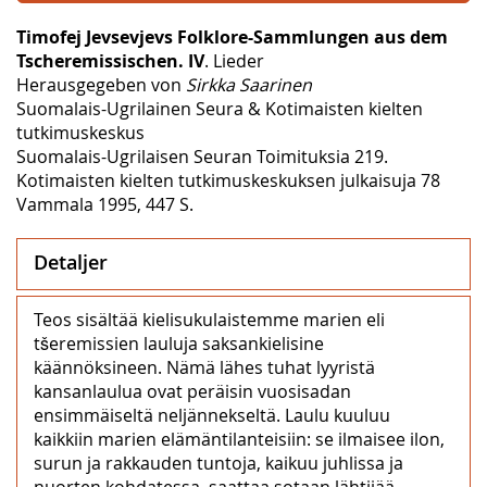
Timofej Jevsevjevs Folklore-Sammlungen aus dem
Tscheremissischen. IV
. Lieder
Herausgegeben von
Sirkka Saarinen
Suomalais-Ugrilainen Seura & Kotimaisten kielten
tutkimuskeskus
Suomalais-Ugrilaisen Seuran Toimituksia 219.
Kotimaisten kielten tutkimuskeskuksen julkaisuja 78
Vammala 1995, 447 S.
Detaljer
Teos sisältää kielisukulaistemme marien eli
tšeremissien lauluja saksankielisine
käännöksineen. Nämä lähes tuhat lyyristä
kansanlaulua ovat peräisin vuosisadan
ensimmäiseltä neljännekseltä. Laulu kuuluu
kaikkiin marien elämäntilanteisiin: se ilmaisee ilon,
surun ja rakkauden tuntoja, kaikuu juhlissa ja
nuorten kohdatessa, saattaa sotaan lähtijää,