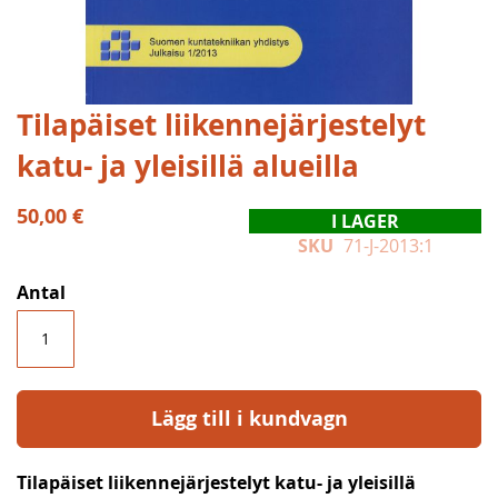
Hoppa
Tilapäiset liikennejärjestelyt
till
katu- ja yleisillä alueilla
början
av
bildgalleriet
50,00 €
I LAGER
SKU
71-J-2013:1
Antal
Lägg till i kundvagn
Tilapäiset liikennejärjestelyt katu- ja yleisillä