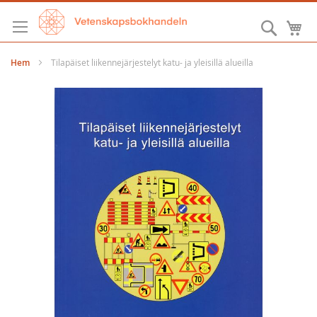
Hoppa
till
Sök
M
innehållet
Hem
Tilapäiset liikennejärjestelyt katu- ja yleisillä alueilla
Hoppa
till
slutet
av
bildgalleriet