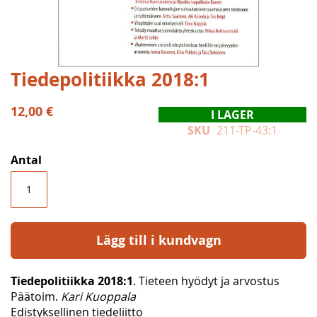
Hoppa
Tiedepolitiikka 2018:1
till
början
12,00 €
I LAGER
av
SKU
211-TP-43:1
bildgalleriet
Antal
Lägg till i kundvagn
Tiedepolitiikka 2018:1
. Tieteen hyödyt ja arvostus
Päätoim.
Kari Kuoppala
Edistyksellinen tiedeliitto