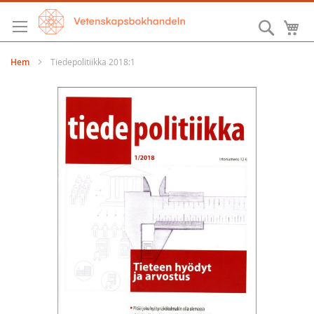
Hoppa
till
Sök
M
innehållet
Hem
Tiedepolitiikka 2018:1
Hoppa
till
slutet
av
bildgalleriet