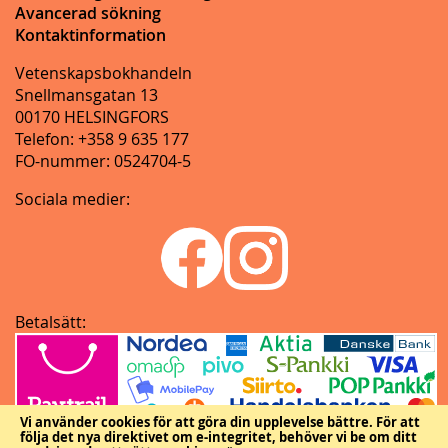
Avancerad sökning
Kontaktinformation
Vetenskapsbokhandeln
Snellmansgatan 13
00170 HELSINGFORS
Telefon: +358 9 635 177
FO-nummer: 0524704-5
Sociala medier:
Betalsätt:
Vi använder cookies för att göra din upplevelse bättre.
För att
följa det nya direktivet om e-integritet, behöver vi be om ditt