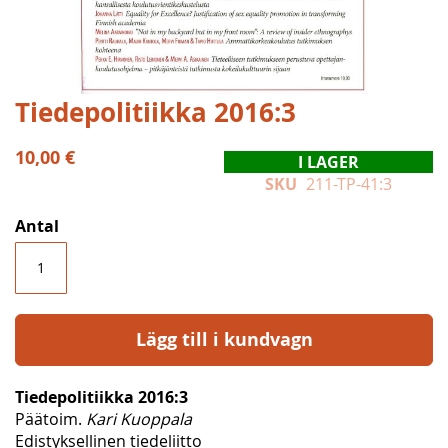
Hoppa
Tiedepolitiikka 2016:3
till
början
10,00 €
I LAGER
av
SKU
211-TP-41:3
bildgalleriet
Antal
Lägg till i kundvagn
Tiedepolitiikka 2016:3
Päätoim.
Kari Kuoppala
Edistyksellinen tiedeliitto