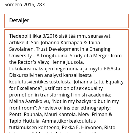
Somero 2016, 78 s.
Detaljer
Tiedepolitiikka 3/2016 sisältää mm. seuraavat
artikkelit: Sari-Johanna Karhapää & Taina
Savolainen, Trust Development in a Changing
University – A Longitudinal Study of a Merger from
the Rector's View; Henna Juusola,
Lukukausimaksujen hegemoniaa ja myytti PISAsta.
Diskurssiivinen analyysi kansallisesta
koulutusvientikeskustelusta; Johanna Lätti, Equality
for Excellence? Justification of sex equality
promotion in transforming Finnish academia;
Melina Aarnikoivu, "Not in my backyard but in my
front room": A review of insider ethnography;
Pentti Rauhala, Mauri Kantola, Mervi Friman &
Tapio Huttula, Ammattikorkeakoulutus
tutkimuksen kohteena; Pekka E. Hirvonen, Risto