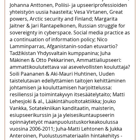
Johanna Anttonen, Poliisi- ja upseeriprofessioiden
yhteistyön uusia haasteita; Vesa Virtanen, Great
powers, Arctic security and Finland; Margarita
Jaitner & Jari Rantapelkonen, Russian struggle for
sovereignty in cyberspace. Social media practice as
a continuation of information policy; Nico
Lamminparras, Afganistanin-sodan etuvartio?
Tadžikistan Yhdysvaltain kumppanina; Juha
Mäkinen & Otto Pekkarinen, Ammattialiupseeri:
ammattikoulutettava vai asevelvollisten kouluttaja?
Soili Paananen & Aki-Mauri Huhtinen, Uuden
taistelutavan edellyttämien taitojen kehittäminen
johtamisen ja kouluttamisen harjoittelussa:
resilienssi ja toimintakyvyn itsesäätelytaito; Matti
Lehesjoki & al., Lääkintähuoltotaktiikka; Jouko
Vankka, Sotatekniikan kanditaatin, maisterin,
esiupseerikurssin ja ja yleisesikuntaupseerin
opinnäytetyöt maanpuolustuskorkeakoulussa
vuosina 2006‒2011; Juha-Matti Lehtonen & Jukka
Anteroinen, Puolustusmateriaalin hintakehitys ‒