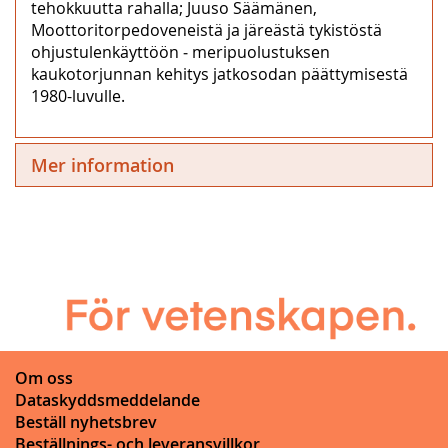
tehokkuutta rahalla; Juuso Säämänen,
Moottoritorpedoveneistä ja järeästä tykistöstä
ohjustulenkäyttöön ‒ meripuolustuksen
kaukotorjunnan kehitys jatkosodan päättymisestä
1980-luvulle.
Mer information
Om oss
Dataskyddsmeddelande
Beställ nyhetsbrev
Beställnings- och leveransvillkor