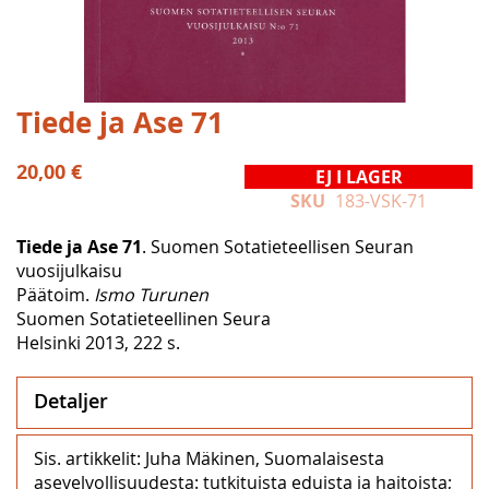
Hoppa
Tiede ja Ase 71
till
början
20,00 €
EJ I LAGER
av
SKU
183-VSK-71
bildgalleriet
Tiede ja Ase 71
. Suomen Sotatieteellisen Seuran
vuosijulkaisu
Päätoim.
Ismo Turunen
Suomen Sotatieteellinen Seura
Helsinki 2013, 222 s.
Detaljer
Sis. artikkelit: Juha Mäkinen, Suomalaisesta
asevelvollisuudesta: tutkituista eduista ja haitoista;