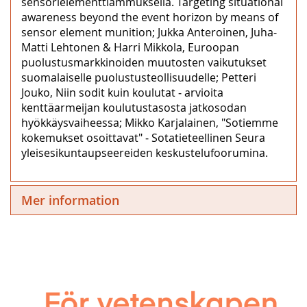
sensorielementtiammuksella. Targeting situational
awareness beyond the event horizon by means of
sensor element munition; Jukka Anteroinen, Juha-
Matti Lehtonen & Harri Mikkola, Euroopan
puolustusmarkkinoiden muutosten vaikutukset
suomalaiselle puolustusteollisuudelle; Petteri
Jouko, Niin sodit kuin koulutat ‒ arvioita
kenttäarmeijan koulutustasosta jatkosodan
hyökkäysvaiheessa; Mikko Karjalainen, "Sotiemme
kokemukset osoittavat" ‒ Sotatieteellinen Seura
yleisesikuntaupseereiden keskustelufoorumina.
Mer information