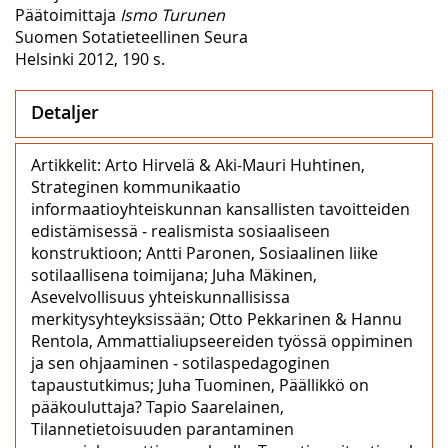
Päätoimittaja
Ismo Turunen
Suomen Sotatieteellinen Seura
Helsinki 2012, 190 s.
Detaljer
Artikkelit: Arto Hirvelä & Aki-Mauri Huhtinen,
Strateginen kommunikaatio
informaatioyhteiskunnan kansallisten tavoitteiden
edistämisessä ‒ realismista sosiaaliseen
konstruktioon; Antti Paronen, Sosiaalinen liike
sotilaallisena toimijana; Juha Mäkinen,
Asevelvollisuus yhteiskunnallisissa
merkitysyhteyksissään; Otto Pekkarinen & Hannu
Rentola, Ammattialiupseereiden työssä oppiminen
ja sen ohjaaminen ‒ sotilaspedagoginen
tapaustutkimus; Juha Tuominen, Päällikkö on
pääkouluttaja? Tapio Saarelainen,
Tilannetietoisuuden parantaminen