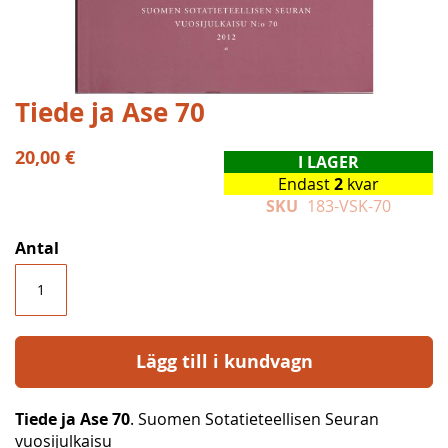
Hoppa
Tiede ja Ase 70
till
början
20,00 €
I LAGER
av
Endast
2
kvar
bildgalleriet
SKU
183-VSK-70
Antal
Lägg till i kundvagn
Tiede ja Ase 70
. Suomen Sotatieteellisen Seuran
vuosijulkaisu