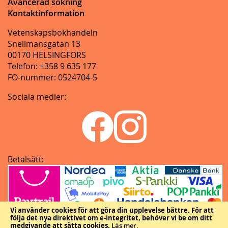
Avancerad sökning
Kontaktinformation
Vetenskapsbokhandeln
Snellmansgatan 13
00170 HELSINGFORS
Telefon: +358 9 635 177
FO-nummer: 0524704-5
Sociala medier:
Betalsätt:
Vi använder cookies för att göra din upplevelse bättre.
För att
följa det nya direktivet om e-integritet, behöver vi be om ditt
medgivande att sätta cookies.
Läs mer
.