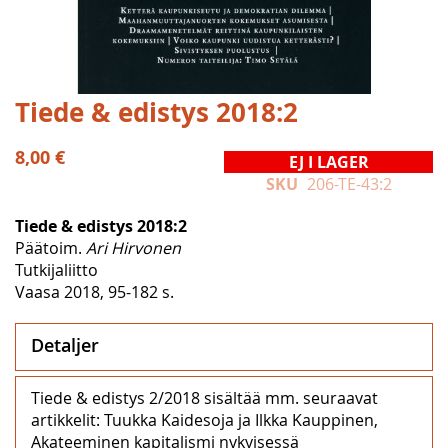
Hoppa
Tiede & edistys 2018:2
till
början
8,00 €
EJ I LAGER
av
SKU
206-TE-43:2
bildgalleriet
Tiede & edistys 2018:2
Päätoim.
Ari Hirvonen
Tutkijaliitto
Vaasa 2018, 95-182 s.
Detaljer
Tiede & edistys 2/2018 sisältää mm. seuraavat
artikkelit: Tuukka Kaidesoja ja Ilkka Kauppinen,
Akateeminen kapitalismi nykyisessä