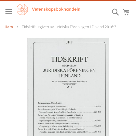
Hoppa
till
Sök
M
innehållet
Hem
Tidskrift utgiven av Juridiska Föreningen i Finland 2016:3
Hoppa
till
slutet
av
bildgalleriet