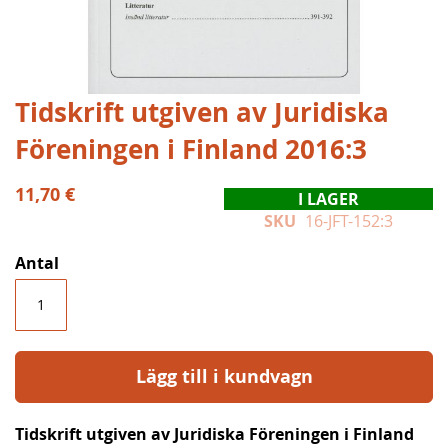
Hoppa
Tidskrift utgiven av Juridiska
till
Föreningen i Finland 2016:3
början
av
bildgalleriet
11,70 €
I LAGER
SKU
16-JFT-152:3
Antal
Lägg till i kundvagn
Tidskrift utgiven av Juridiska Föreningen i Finland