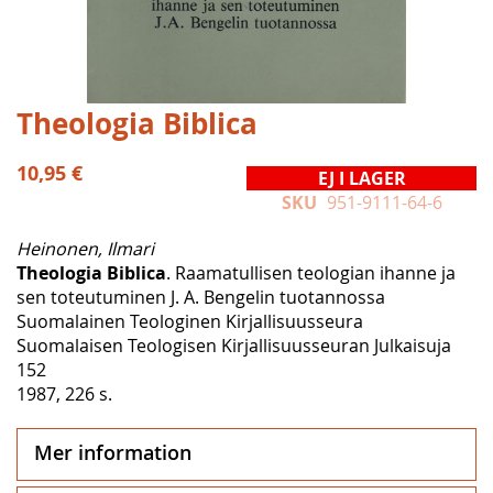
Hoppa
Theologia Biblica
till
början
10,95 €
EJ I LAGER
av
SKU
951-9111-64-6
bildgalleriet
Heinonen, Ilmari
Theologia Biblica
. Raamatullisen teologian ihanne ja
sen toteutuminen J. A. Bengelin tuotannossa
Suomalainen Teologinen Kirjallisuusseura
Suomalaisen Teologisen Kirjallisuusseuran Julkaisuja
152
1987, 226 s.
Mer information