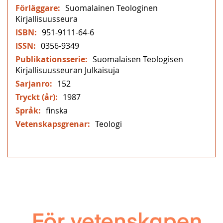
Mer
Suomalainen Teologinen
information
Kirjallisuusseura
951-9111-64-6
0356-9349
Suomalaisen Teologisen
Kirjallisuusseuran Julkaisuja
152
1987
finska
Teologi